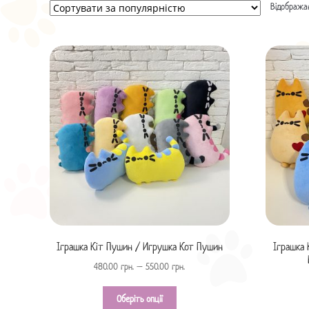
Відображаю
Іграшка Кіт Пушин / Игрушка Кот Пушин
Іграшка 
480.00
грн.
–
550.00
грн.
Оберіть опції