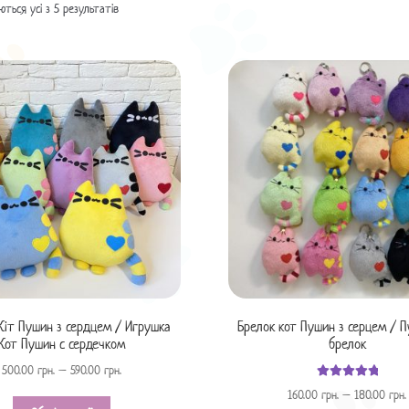
ться усі з 5 результатів
Кіт Пушин з сердцем / Игрушка
Брелок кот Пушин з серцем / 
Кот Пушин с сердечком
брелок
500.00
грн.
–
590.00
грн.
Оцінено в
160.00
грн.
–
180.00
грн.
з 5
5.00