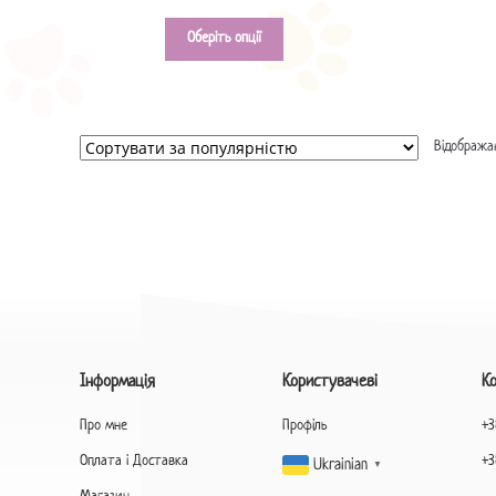
Оберіть опції
Відображаю
Інформація
Користувачеві
К
Про мне
Профіль
+3
Оплата і Доставка
+3
Ukrainian
▼