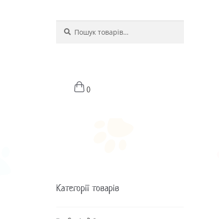
Шукати
Шукати:
0
Категорії товарів