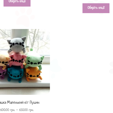
Оберіть опції
Оберіть опції
ашка Маленький кіт Пушин
600.00
грн.
–
650.00
грн.