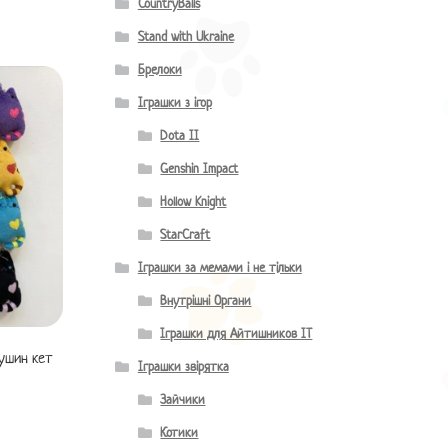
CountryBalls
Stand with Ukraine
Брелоки
Іграшки з ігор
Dota II
Genshin Impact
Hollow Knight
StarCraft
Іграшки за мемами і не тільки
Внутрішні Органи
Іграшки для Айтишников IT
Пушин кет
Іграшки звірятка
Зайчики
Котики