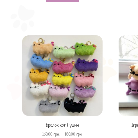
Брелок кот Пушин
Ігр
160.00
грн.
–
180.00
грн.