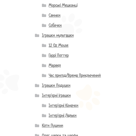
Морські Мешканці
Свинки
Собачки
Іграшки мультяшки
12 Oz Mouse
Гаррі Поттер
Марвел
Час пригод/Время Приключений
Іграшки Подушки
Інтер'єрні іграшки
Інтер'єрні Конячки
Інтер'єрні Ляльки
Коти Пушини
Одяг, шапки та шарфи