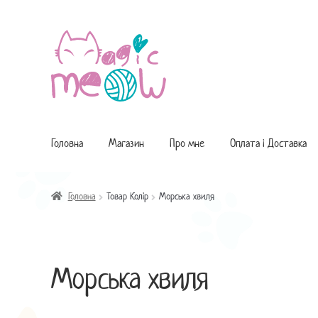
Перейти
Перейти
до
до
навігації
контенту
Головна
Магазин
Про мне
Оплата і Доставка
Головна
Товар Колір
Морська хвиля
Морська хвиля