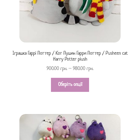
Іграшка Гаррі Поттер / Кот Пушин Гарри Поттер / Pusheen cat
Harry Potter plush
900.00
грн.
–
980.00
грн.
Оберіть опції