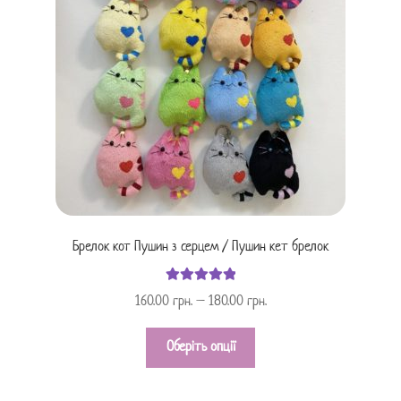
Брелок кот Пушин з серцем / Пушин кет брелок
Оцінено в
160.00
грн.
–
180.00
грн.
з 5
5.00
Оберіть опції