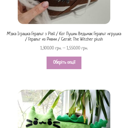
М’яка Іграшка Геральт з Рівії / Кот Пушин Ведьмак Геральт игрушка
/ Геральт из Ривии / Geralt The Witcher plush
1,300.00
грн.
–
1,550.00
грн.
Оберіть опції