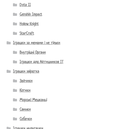
Dota II
Genshin Impact
Hollow Knight
StarCraft
Іграшки за мемами і не тільки
Внутрішні Органи
Іграшки для Айтишников IT
Іграшки звірятка
Зайчики
Котики
Морські Мешканці
Свинки
Собачки
Іграшки мультяшки