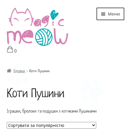
Перейти
Перейти
Меню
до
до
навігації
контенту
0
Головна
Магазин
Головна
Коти Пушини
Про мне
Коти Пушини
Оплата і Доставка
Іграшки, брелоки та подушки з котиками Пушинами
Контакти