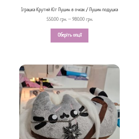
Іграшка Крутий Кіт Пушин в очках / Пушин подушка
550.00
грн.
–
980.00
грн.
Оберіть опції