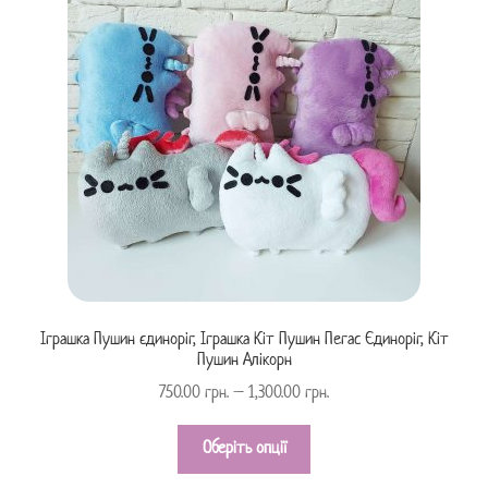
Іграшка Пушин єдиноріг, Іграшка Кіт Пушин Пегас Єдиноріг, Кіт
Пушин Алікорн
750.00
грн.
–
1,300.00
грн.
Оберіть опції