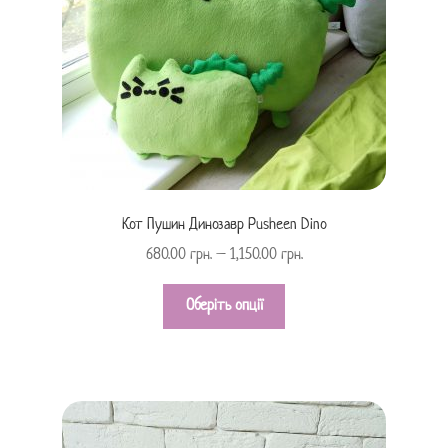
Кот Пушин Динозавр Pusheen Dino
680.00
грн.
–
1,150.00
грн.
Оберіть опції