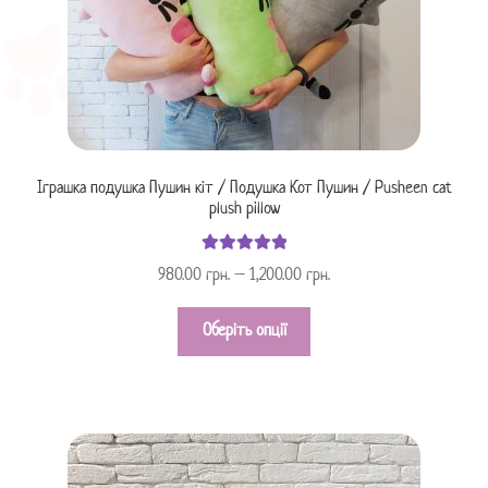
Іграшка подушка Пушин кіт / Подушка Кот Пушин / Pusheen cat
plush pillow
Оцінено в
980.00
грн.
–
1,200.00
грн.
з 5
5.00
Оберіть опції