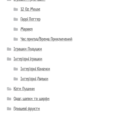
12 Oz Mouse
Гаррі Поттер
Марвел
Час пригод/Время Приключений
Іграшки Подушки
Інтер'єрні іграшки
Інтер'єрні Конячки
Інтер'єрні Ляльки
Коти Пушини
Одяг, шапки та шарфи
Плюшеві фрукти