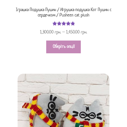
Іграшка Подушка Пушин / Игрушка подушка Кот Пушин с
сердечком / Pusheen cat plush
Оцінено в
1,300.00
грн.
–
1,450.00
грн.
з 5
5.00
Оберіть опції