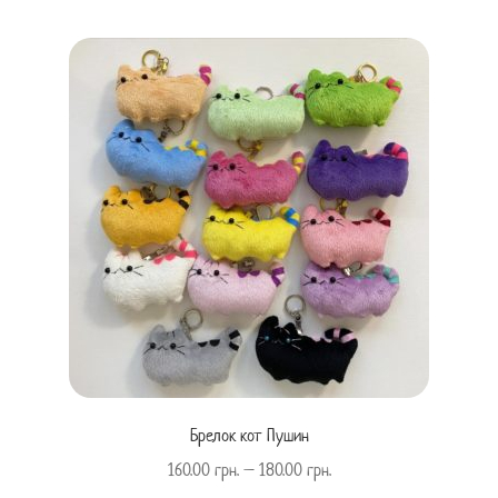
Брелок кот Пушин
160.00
грн.
–
180.00
грн.