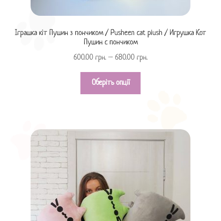
Іграшка кіт Пушин з пончиком / Pusheen cat plush / Игрушка Кот
Пушин с пончиком
600.00
грн.
–
680.00
грн.
Оберіть опції