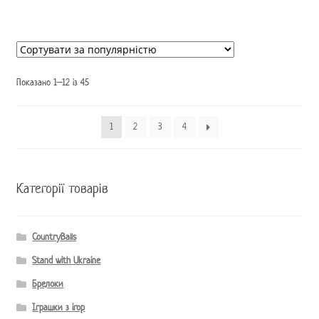
Показано 1–12 із 45
1
2
3
4
Категорії товарів
CountryBalls
Stand with Ukraine
Брелоки
Іграшки з ігор