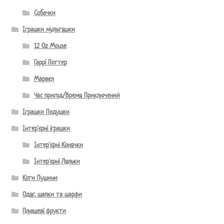
Собачки
Іграшки мультяшки
12 Oz Mouse
Гаррі Поттер
Марвел
Час пригод/Время Приключений
Іграшки Подушки
Інтер'єрні іграшки
Інтер'єрні Конячки
Інтер'єрні Ляльки
Коти Пушини
Одяг, шапки та шарфи
Плюшеві фрукти