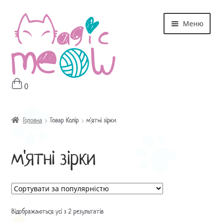
Перейти
Перейти
Меню
до
до
навігації
контенту
0
Головна
Магазин
Головна
Товар Колір
м'ятні зірки
Про мне
м'ятні зірки
Оплата і Доставка
Контакти
Відображаються усі з 2 результатів