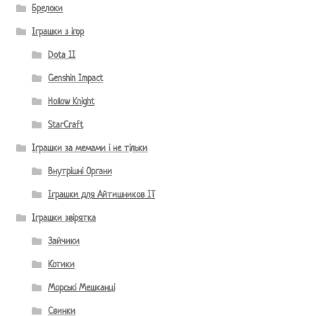
Брелоки
Іграшки з ігор
Dota II
Genshin Impact
Hollow Knight
StarCraft
Іграшки за мемами і не тільки
Внутрішні Органи
Іграшки для Айтишников IT
Іграшки звірятка
Зайчики
Котики
Морські Мешканці
Свинки