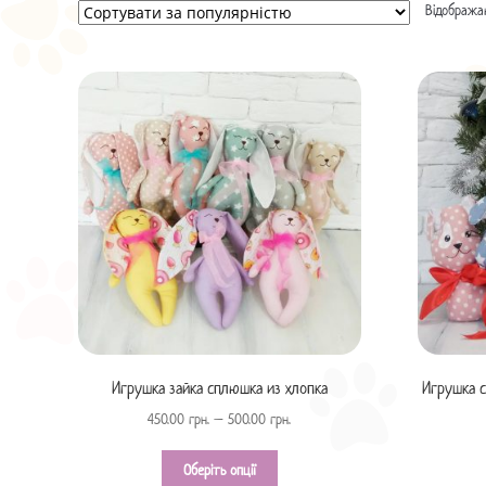
Відображаю
Игрушка зайка сплюшка из хлопка
Игрушка с
450.00
грн.
–
500.00
грн.
Оберіть опції