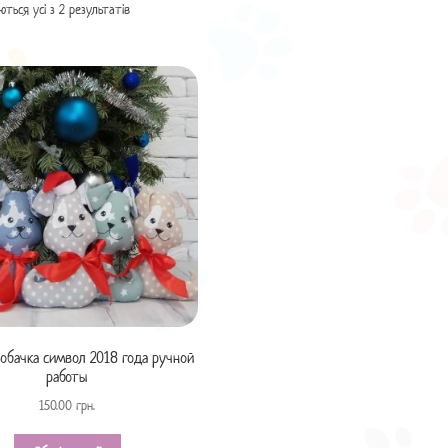
ться усі з 2 результатів
обачка символ 2018 года ручной
работы
150.00
грн.