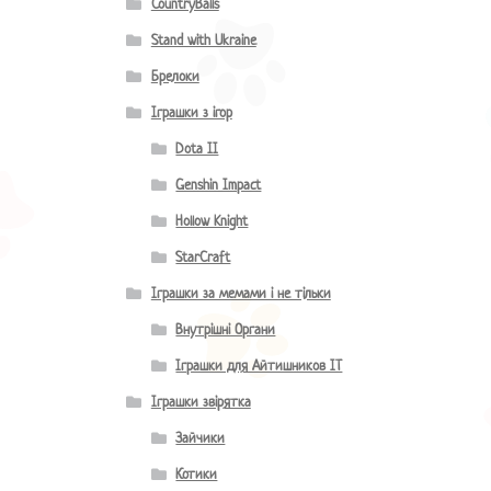
CountryBalls
Stand with Ukraine
Брелоки
Іграшки з ігор
Dota II
Genshin Impact
Hollow Knight
StarCraft
Іграшки за мемами і не тільки
Внутрішні Органи
Іграшки для Айтишников IT
Іграшки звірятка
Зайчики
Котики