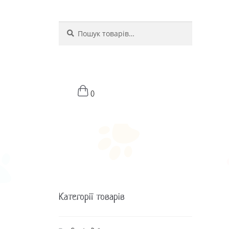
Шукати
Шукати:
0
Категорії товарів