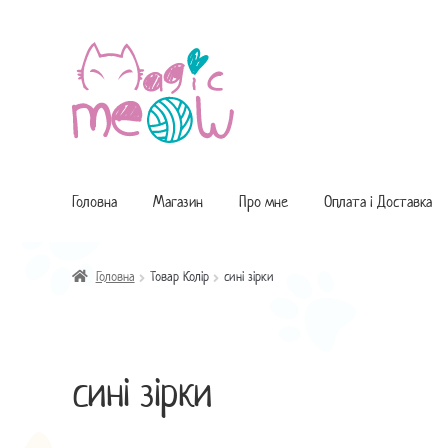
Перейти
Перейти
до
до
навігації
контенту
Головна
Магазин
Про мне
Оплата і Доставка
Головна
Товар Колір
сині зірки
сині зірки