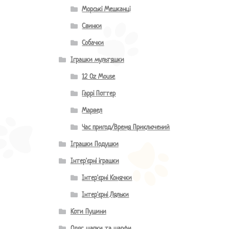
Морські Мешканці
Свинки
Собачки
Іграшки мультяшки
12 Oz Mouse
Гаррі Поттер
Марвел
Час пригод/Время Приключений
Іграшки Подушки
Інтер'єрні іграшки
Інтер'єрні Конячки
Інтер'єрні Ляльки
Коти Пушини
Одяг, шапки та шарфи