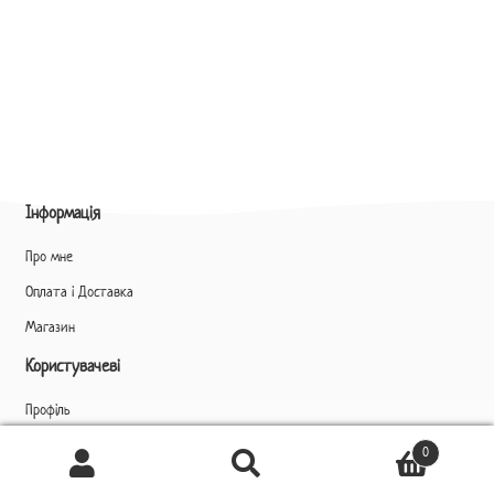
Інформація
Про мне
Оплата і Доставка
Магазин
Користувачеві
Профіль
Ukrainian
▼
0
Шукати
Шукати:
Контакти