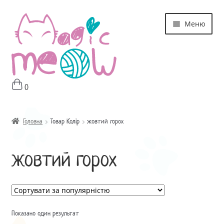
Перейти
Перейти
Меню
до
до
навігації
контенту
0
Головна
Магазин
Головна
Товар Колір
жовтий горох
Про мне
жовтий горох
Оплата і Доставка
Контакти
Показано один результат