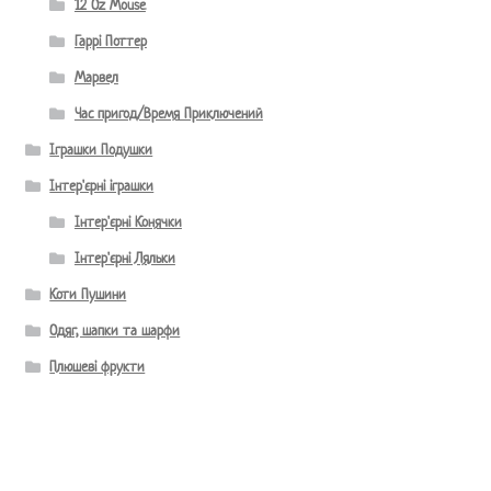
12 Oz Mouse
Гаррі Поттер
Марвел
Час пригод/Время Приключений
Іграшки Подушки
Інтер'єрні іграшки
Інтер'єрні Конячки
Інтер'єрні Ляльки
Коти Пушини
Одяг, шапки та шарфи
Плюшеві фрукти