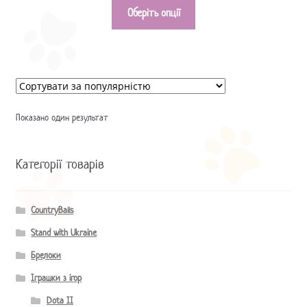
Оберіть опції
Показано один результат
Категорії товарів
CountryBalls
Stand with Ukraine
Брелоки
Іграшки з ігор
Dota II