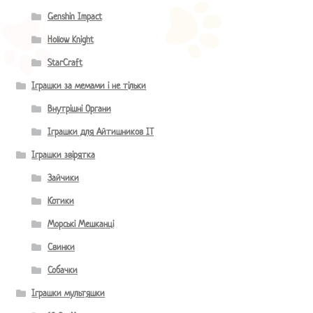
Genshin Impact
Hollow Knight
StarCraft
Іграшки за мемами і не тільки
Внутрішні Органи
Іграшки для Айтишников IT
Іграшки звірятка
Зайчики
Котики
Морські Мешканці
Свинки
Собачки
Іграшки мультяшки