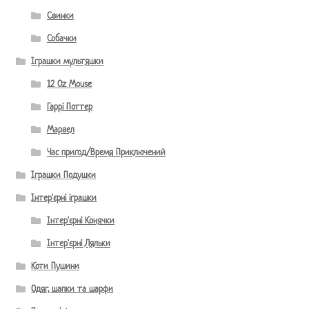
Свинки
Собачки
Іграшки мультяшки
12 Oz Mouse
Гаррі Поттер
Марвел
Час пригод/Время Приключений
Іграшки Подушки
Інтер'єрні іграшки
Інтер'єрні Конячки
Інтер'єрні Ляльки
Коти Пушини
Одяг, шапки та шарфи