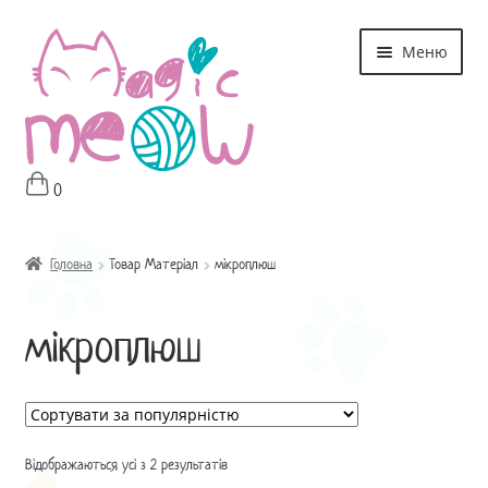
Перейти
Перейти
Меню
до
до
навігації
контенту
0
Головна
Магазин
Головна
Товар Матеріал
мікроплюш
Про мне
мікроплюш
Оплата і Доставка
Контакти
Відображаються усі з 2 результатів