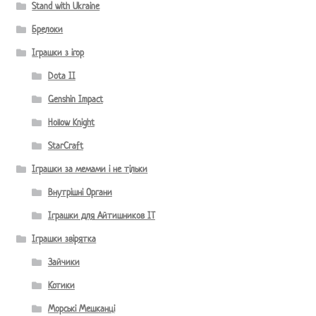
Stand with Ukraine
Брелоки
Іграшки з ігор
Dota II
Genshin Impact
Hollow Knight
StarCraft
Іграшки за мемами і не тільки
Внутрішні Органи
Іграшки для Айтишников IT
Іграшки звірятка
Зайчики
Котики
Морські Мешканці