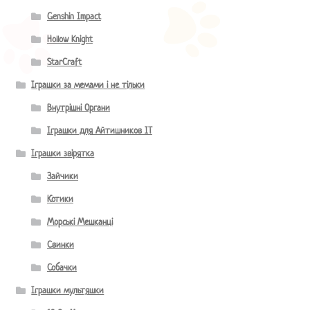
Genshin Impact
Hollow Knight
StarCraft
Іграшки за мемами і не тільки
Внутрішні Органи
Іграшки для Айтишников IT
Іграшки звірятка
Зайчики
Котики
Морські Мешканці
Свинки
Собачки
Іграшки мультяшки