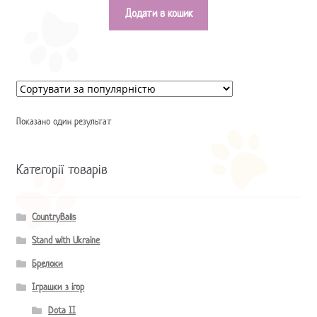
Додати в кошик
Показано один результат
Категорії товарів
CountryBalls
Stand with Ukraine
Брелоки
Іграшки з ігор
Dota II