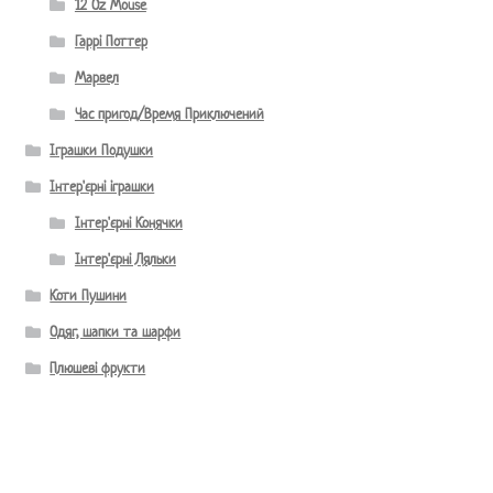
12 Oz Mouse
Гаррі Поттер
Марвел
Час пригод/Время Приключений
Іграшки Подушки
Інтер'єрні іграшки
Інтер'єрні Конячки
Інтер'єрні Ляльки
Коти Пушини
Одяг, шапки та шарфи
Плюшеві фрукти