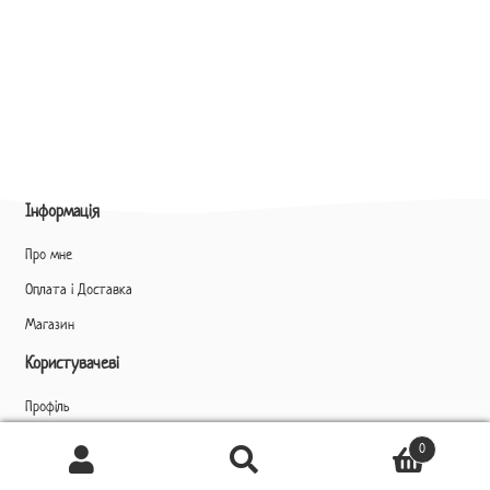
Інформація
Про мне
Оплата і Доставка
Магазин
Користувачеві
Профіль
Ukrainian
▼
0
Шукати
Шукати:
Контакти