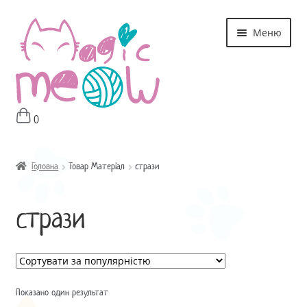
Перейти
Перейти
Меню
до
до
навігації
контенту
0
Головна
Магазин
Головна
Товар Матеріал
стрази
Про мне
стрази
Оплата і Доставка
Контакти
Показано один результат