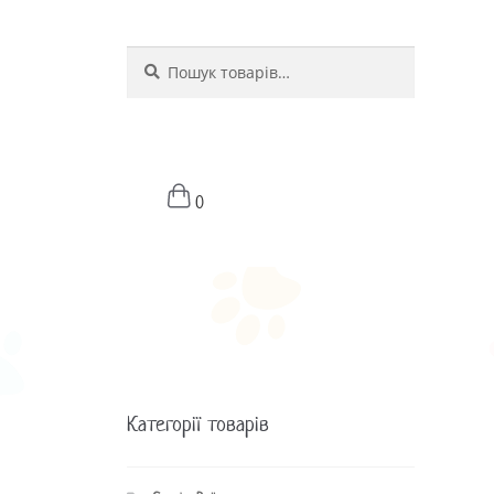
Шукати
Шукати:
0
Категорії товарів