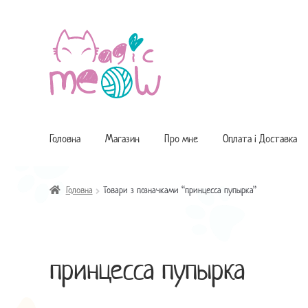
Перейти
Перейти
до
до
навігації
контенту
Головна
Магазин
Про мне
Оплата і Доставка
Головна
Товари з позначками “принцесса пупырка”
принцесса пупырка