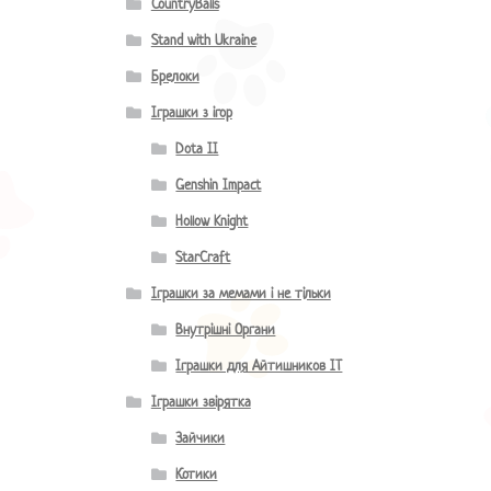
CountryBalls
Stand with Ukraine
Брелоки
Іграшки з ігор
Dota II
Genshin Impact
Hollow Knight
StarCraft
Іграшки за мемами і не тільки
Внутрішні Органи
Іграшки для Айтишников IT
Іграшки звірятка
Зайчики
Котики