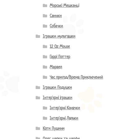
Морські Мешканці
Свинки
Собачки
Іграшки мультяшки
12 Oz Mouse
Гаррі Поттер
Марвел
Час пригод/Время Приключений
Іграшки Подушки
Інтер'єрні іграшки
Інтер'єрні Конячки
Інтер'єрні Ляльки
Коти Пушини
Одяг, шапки та шарфи