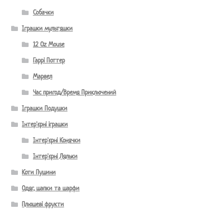
Собачки
Іграшки мультяшки
12 Oz Mouse
Гаррі Поттер
Марвел
Час пригод/Время Приключений
Іграшки Подушки
Інтер'єрні іграшки
Інтер'єрні Конячки
Інтер'єрні Ляльки
Коти Пушини
Одяг, шапки та шарфи
Плюшеві фрукти