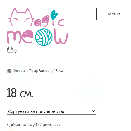
Перейти
Перейти
Меню
до
до
навігації
контенту
0
Головна
Магазин
Головна
Товар Висота
18 см.
Про мне
18 см.
Оплата і Доставка
Контакти
Відображаються усі з 2 результатів