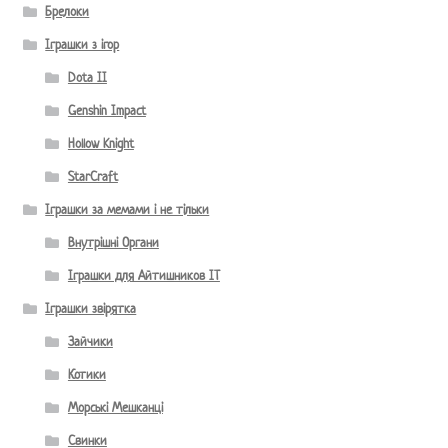
Брелоки
Іграшки з ігор
Dota II
Genshin Impact
Hollow Knight
StarCraft
Іграшки за мемами і не тільки
Внутрішні Органи
Іграшки для Айтишников IT
Іграшки звірятка
Зайчики
Котики
Морські Мешканці
Свинки