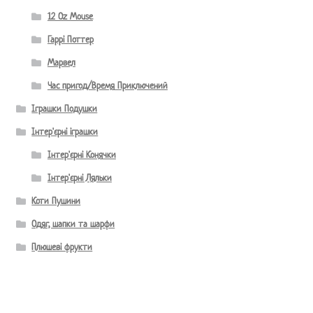
12 Oz Mouse
Гаррі Поттер
Марвел
Час пригод/Время Приключений
Іграшки Подушки
Інтер'єрні іграшки
Інтер'єрні Конячки
Інтер'єрні Ляльки
Коти Пушини
Одяг, шапки та шарфи
Плюшеві фрукти