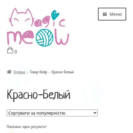
Перейти
Перейти
Меню
до
до
навігації
контенту
0
Головна
Магазин
Головна
Товар Колір
Красно-Белый
Про мне
Красно-Белый
Оплата і Доставка
Контакти
Показано один результат