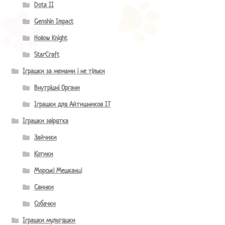
Dota II
Genshin Impact
Hollow Knight
StarCraft
Іграшки за мемами і не тільки
Внутрішні Органи
Іграшки для Айтишников IT
Іграшки звірятка
Зайчики
Котики
Морські Мешканці
Свинки
Собачки
Іграшки мультяшки