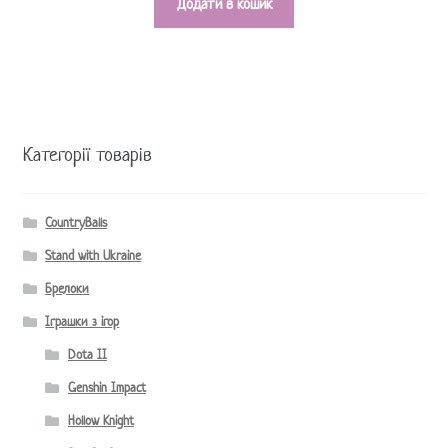
Додати в кошик
Категорії товарів
CountryBalls
Stand with Ukraine
Брелоки
Іграшки з ігор
Dota II
Genshin Impact
Hollow Knight