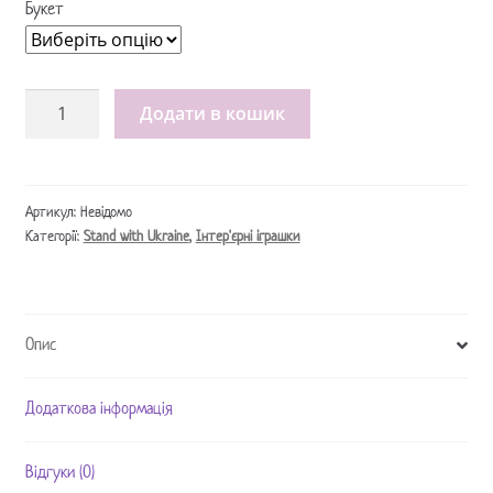
Букет
Інтер'єрні
Додати в кошик
тюльпани
текстильні
/
Интерьерные
Артикул:
Невідомо
Категорії:
Stand with Ukraine
,
Інтер'єрні іграшки
тюльпаны
текстильные
кількість
Опис
Додаткова інформація
Відгуки (0)