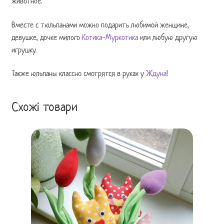
животное.
Вместе с тюльпанами можно подарить любимой женщине,
девушке, дочке милого
Котика-Муркотика
или любую другую
игрушку.
Также юльпаны классно смотрятся в руках у
Ждуна
!
Схожі товари