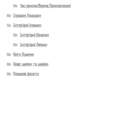
Час пригод/Время Приключений
Іграшки Подушки
Інтер'єрні іграшки
Інтер'єрні Конячки
Інтер'єрні Ляльки
Коти Пушини
Одяг, шапки та шарфи
Плюшеві фрукти