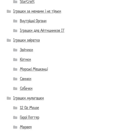
StarCraft
Іграшки за мемами і не тільки
Внутрішні Органи
Іграшки для Айтишников IT
Іграшки звірятка
Зайчики
Котики
Морські Мешканці
Свинки
Собачки
Іграшки мультяшки
12 Oz Mouse
Гаррі Поттер
Марвел