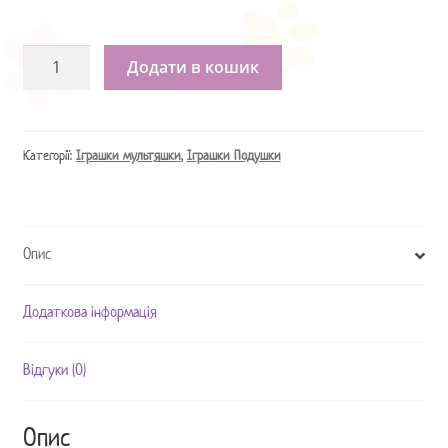
Іграшка
Додати в кошик
Аліса
в
країні
чудес
Категорії:
Іграшки мультяшки
,
Іграшки Подушки
Чеширський
Кіт
/
Опис
Чеширский
Кот
кількість
Додаткова інформація
Відгуки (0)
Опис