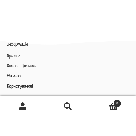
Інформація
Про мне
Оплата і Доставка
Магазин
Користувачеві
Профіль
0
Ukrainian
Шукати
Шукати:
▼
Контакти
+38 (099) 386 51 16