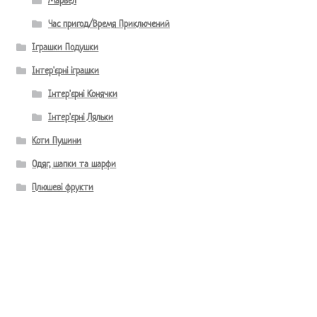
Марвел
Час пригод/Время Приключений
Іграшки Подушки
Інтер'єрні іграшки
Інтер'єрні Конячки
Інтер'єрні Ляльки
Коти Пушини
Одяг, шапки та шарфи
Плюшеві фрукти