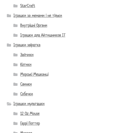
StarCraft
Іграшки за мемами і не тільки
Внутрішні Органи
Іграшки для Айтишников IT
Іграшки звірятка
Зайчики
Котики
Морські Мешканці
Свинки
Собачки
Іграшки мультяшки
12 Oz Mouse
Гаррі Поттер