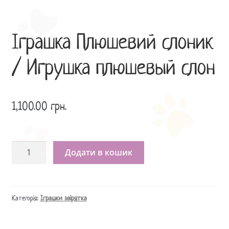
Іграшка Плюшевий слоник
/ Игрушка плюшевый слон
1,100.00
грн.
Іграшка
Додати в кошик
Плюшевий
слоник
/
Игрушка
Категорія:
Іграшки звірятка
плюшевый
слон