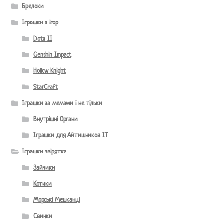
Брелоки
Іграшки з ігор
Dota II
Genshin Impact
Hollow Knight
StarCraft
Іграшки за мемами і не тільки
Внутрішні Органи
Іграшки для Айтишников IT
Іграшки звірятка
Зайчики
Котики
Морські Мешканці
Свинки