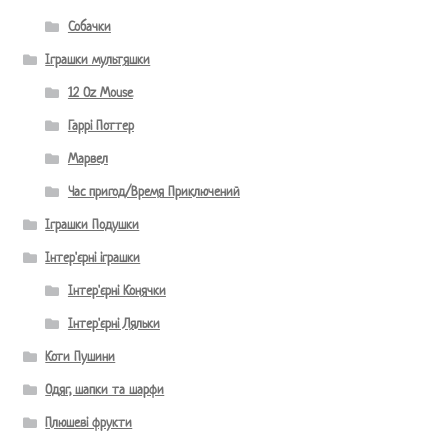
Собачки
Іграшки мультяшки
12 Oz Mouse
Гаррі Поттер
Марвел
Час пригод/Время Приключений
Іграшки Подушки
Інтер'єрні іграшки
Інтер'єрні Конячки
Інтер'єрні Ляльки
Коти Пушини
Одяг, шапки та шарфи
Плюшеві фрукти