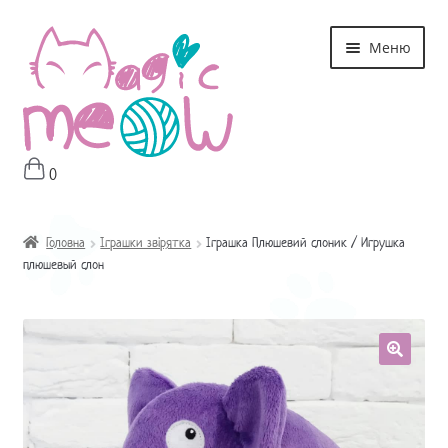
Перейти
Перейти
Меню
до
до
навігації
контенту
0
Головна
Магазин
Головна
Іграшки звірятка
Іграшка Плюшевий слоник / Игрушка
плюшевый слон
Про мне
Оплата і Доставка
Контакти