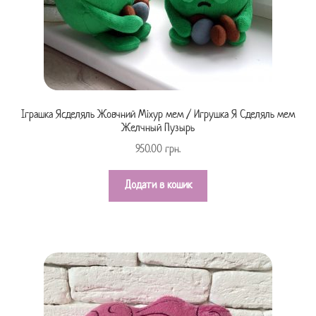
Іграшка Ясделяль Жовчний Міхур мем / Игрушка Я Сделяль мем
Желчный Пузырь
950.00
грн.
Додати в кошик