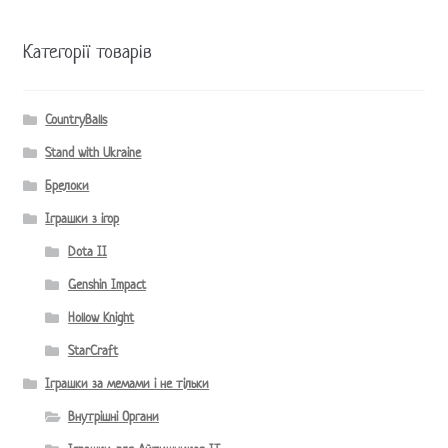
Категорії товарів
CountryBalls
Stand with Ukraine
Брелоки
Іграшки з ігор
Dota II
Genshin Impact
Hollow Knight
StarCraft
Іграшки за мемами і не тільки
Внутрішні Органи