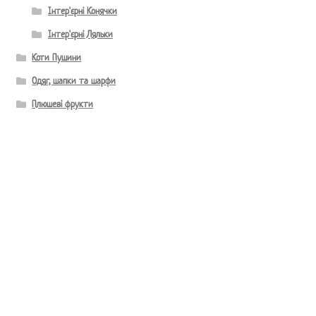
Інтер'єрні Конячки
Інтер'єрні Ляльки
Коти Пушини
Одяг, шапки та шарфи
Плюшеві фрукти