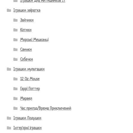
Іграшки для Айтишников IT
Іграшки звірятка
Зайчики
Котики
Морські Мешканці
Свинки
Собачки
Іграшки мультяшки
12 Oz Mouse
Гаррі Поттер
Марвел
Час пригод/Время Приключений
Іграшки Подушки
Інтер'єрні іграшки