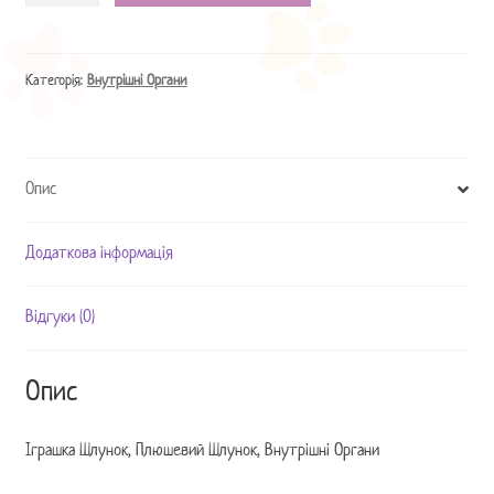
Плюшевий
Шлунок,
Внутрішні
Категорія:
Внутрішні Органи
Органи
кількість
Опис
Додаткова інформація
Відгуки (0)
Опис
Іграшка Шлунок, Плюшевий Шлунок, Внутрішні Органи