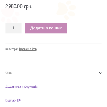
2,980.00
грн.
Іграшка
Додати в кошик
Сквиг
/
Іграшка
Squigs
Категорія:
Іграшки з ігор
-
Warhammer
/
Опис
Игрушка
Squigs
-
Додаткова інформація
Warhammer
кількість
Відгуки (0)