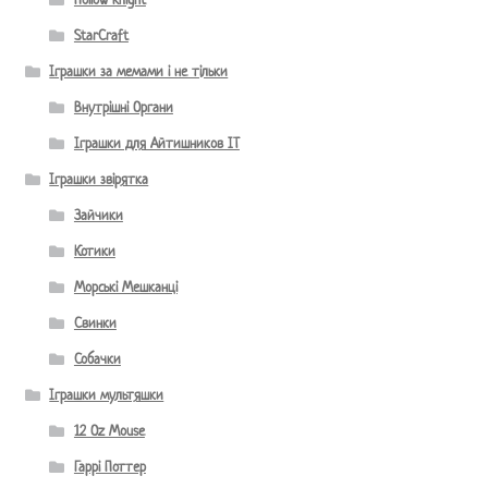
Hollow Knight
StarCraft
Іграшки за мемами і не тільки
Внутрішні Органи
Іграшки для Айтишников IT
Іграшки звірятка
Зайчики
Котики
Морські Мешканці
Свинки
Собачки
Іграшки мультяшки
12 Oz Mouse
Гаррі Поттер