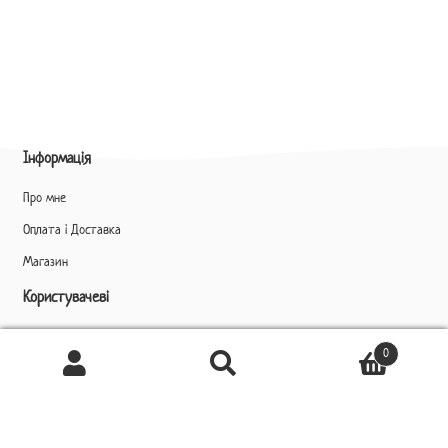
Інформація
Про мне
Оплата і Доставка
Магазин
Користувачеві
Профіль
0
Ukrainian
Шукати
Шукати:
▼
Контакти
+38 (099) 386 51 16