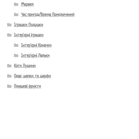
Марвел
Час пригод/Время Приключений
Іграшки Подушки
Інтер'єрні іграшки
Інтер'єрні Конячки
Інтер'єрні Ляльки
Коти Пушини
Одяг, шапки та шарфи
Плюшеві фрукти