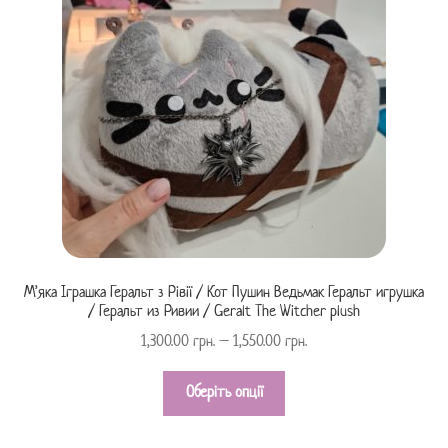
М’яка Іграшка Геральт з Рівії / Кот Пушин Ведьмак Геральт игрушка
/ Геральт из Ривии / Geralt The Witcher plush
1,300.00
грн.
–
1,550.00
грн.
Оберіть опції