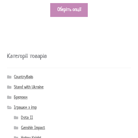
Оберіть опції
Категорії товарів
CountryBalls
Stand with Ukraine
Брелоки
Іграшки з ігор
Dota II
Genshin Impact