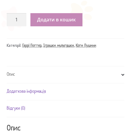
Іграшка
Додати в кошик
Герміона
Гаррі
Поттер
/
Категорії:
Гаррі Поттер
,
Іграшки мультяшки
,
Коти Пушини
Игрушка
Гермиона
кот
Опис
Пушин
кількість
Додаткова інформація
Відгуки (0)
Опис