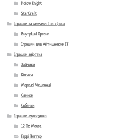
Hollow Knight
StarCraft
Іграшки за мемами і не тільки
Внутрішні Органи
Іграшки для Айтишников IT
Іграшки звірятка
Зайчики
Котики
Морські Мешканці
Свинки
Собачки
Іграшки мультяшки
12 Oz Mouse
Гаррі Поттер