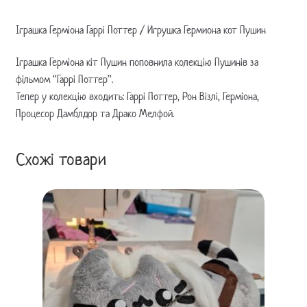
Іграшка Герміона Гаррі Поттер / Игрушка Гермиона кот Пушин
Іграшка Герміона кіт Пушин поповнила колекцію Пушинів за
фільмом “Гаррі Поттер”.
Тепер у колекцію входить: Гаррі Поттер, Рон Візлі, Герміона,
Процесор Дамблдор та Драко Мелфой.
Схожі товари