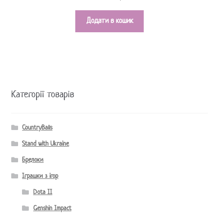
з 5
5.00
Додати в кошик
Категорії товарів
CountryBalls
Stand with Ukraine
Брелоки
Іграшки з ігор
Dota II
Genshin Impact