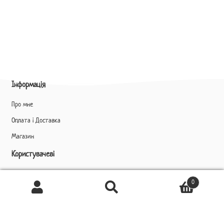
Інформація
Про мне
Оплата і Доставка
Магазин
Користувачеві
Профіль
0
Ukrainian
Шукати
Шукати:
▼
Контакти