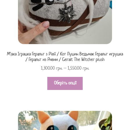
М’яка Іграшка Геральт з Рівії / Кот Пушин Ведьмак Геральт игрушка
/ Геральт из Ривии / Geralt The Witcher plush
1,300.00
грн.
–
1,550.00
грн.
Оберіть опції