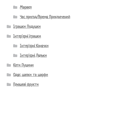
Марвел
Час пригод/Время Приключений
Іграшки Подушки
Інтер'єрні іграшки
Інтер'єрні Конячки
Інтер'єрні Ляльки
Коти Пушини
Одяг, шапки та шарфи
Плюшеві фрукти