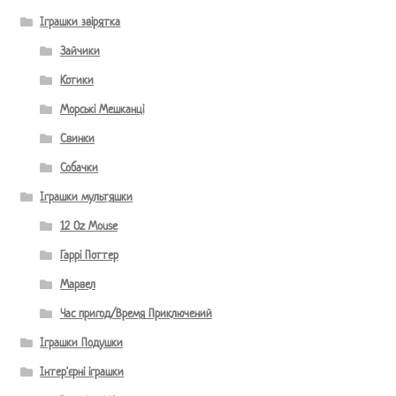
Іграшки звірятка
Зайчики
Котики
Морські Мешканці
Свинки
Собачки
Іграшки мультяшки
12 Oz Mouse
Гаррі Поттер
Марвел
Час пригод/Время Приключений
Іграшки Подушки
Інтер'єрні іграшки