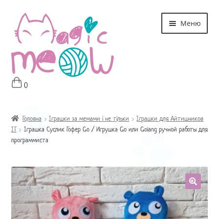
Перейти
Перейти
Меню
до
до
навігації
контенту
0
Головна
Магазин
Головна
Іграшки за мемами і не тільки
Іграшки для Айтишников
IT
Іграшка Суслик Гофер Go / Игрушка Go или Golang ручной работы для
программиста
Про мне
Оплата і Доставка
Контакти