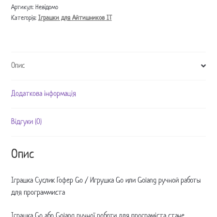
/
Артикул:
Невідомо
Категорія:
Іграшки для Айтишников IT
Игрушка
Go
или
Golang
Опис
ручной
работы
для
Додаткова інформація
программиста
кількість
Відгуки (0)
Опис
Іграшка Суслик Гофер Go / Игрушка Go или Golang ручной работы
для программиста
Іграшка Go або Golang ручної роботи для програміста стане