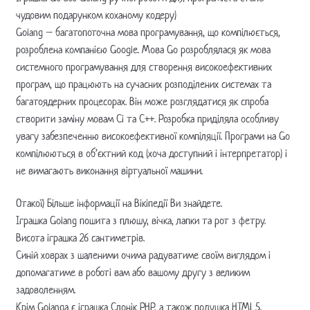
чудовим подарунком коханому кодеру)
Golang – багатопоточна мова програмування, що компілюється,
розроблена компанією Google. Мова Go розроблялася як мова
системного програмування для створення високоефективних
програм, що працюють на сучасних розподілених системах та
багатоядерних процесорах. Він може розглядатися як спроба
створити заміну мовам Сі та C++. Розробка приділяла особливу
увагу забезпеченню високоефективної компіляції. Програми на Go
компілюються в об’єктний код (хоча доступний і інтерпретатор) і
не вимагають виконання віртуальної машини.
Отакої) Більше інформації на Вікіпедії Ви знайдете.
Іграшка Golang пошита з плюшу, вічка, лапки та рот з фетру.
Висота іграшка 26 сантиметрів.
Синій ховрах з шаленими очима радуватиме своїм виглядом і
допомагатиме в роботі вам або вашому другу з великим
задоволенням.
Крім Golanga є іграшка Слонік PHP, а також подушка HTML5.