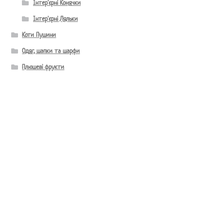
Інтер'єрні Конячки
Інтер'єрні Ляльки
Коти Пушини
Одяг, шапки та шарфи
Плюшеві фрукти