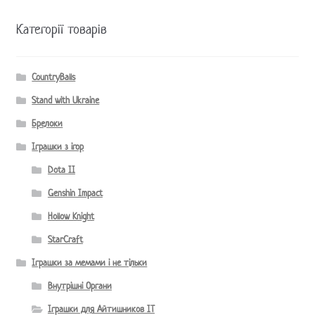
Категорії товарів
CountryBalls
Stand with Ukraine
Брелоки
Іграшки з ігор
Dota II
Genshin Impact
Hollow Knight
StarCraft
Іграшки за мемами і не тільки
Внутрішні Органи
Іграшки для Айтишников IT