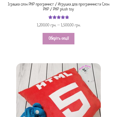
Іграшка слон PHP програмист / Игрушка для программиста Слон
PHP / PHP plush toy
Оцінено в
1,200.00
грн.
–
1,500.00
грн.
з 5
5.00
Оберіть опції