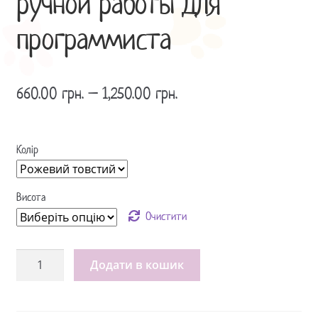
ручной работы для
программиста
660.00
грн.
–
1,250.00
грн.
Колір
Висота
Очистити
Іграшка
Додати в кошик
Суслик
Гофер
Go