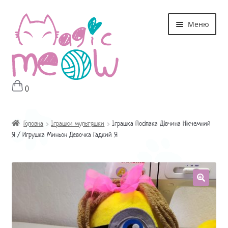
Перейти
Перейти
Меню
до
до
навігації
контенту
0
Головна
Магазин
Головна
Іграшки мультяшки
Іграшка Посіпака Дівчина Нікчемний
Я / Игрушка Миньон Девочка Гадкий Я
Про мне
Оплата і Доставка
Контакти