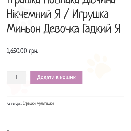
Іграшка Посіпака Дівчина
Нікчемний Я / Игрушка
Миньон Девочка Гадкий Я
1,650.00
грн.
Іграшка
Додати в кошик
Посіпака
Дівчина
Нікчемний
Я
Категорія:
Іграшки мультяшки
/
Игрушка
Миньон