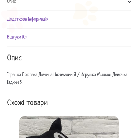
Опис
Девочка
Гадкий
Я
Додаткова інформація
кількість
Відгуки (0)
Опис
Іграшка Посіпака Дівчина Нікчемний Я / Игрушка Миньон Девочка
Гадкий Я
Схожі товари