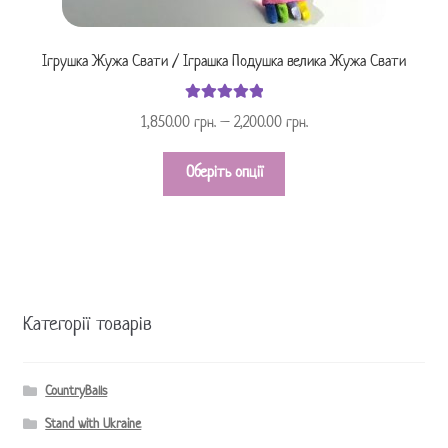
Ігрушка Жужа Свати / Іграшка Подушка велика Жужа Свати
Оцінено в
1,850.00
грн.
–
2,200.00
грн.
з 5
5.00
Оберіть опції
Категорії товарів
CountryBalls
Stand with Ukraine