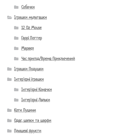
Собачки
Іграшки мультяшки
12 Oz Mouse
Гаррі Поттер
Марвел
Час пригод/Время Приключений
Іграшки Подушки
Інтер'єрні іграшки
Інтер'єрні Конячки
Інтер'єрні Ляльки
Коти Пушини
Одяг, шапки та шарфи
Плюшеві фрукти