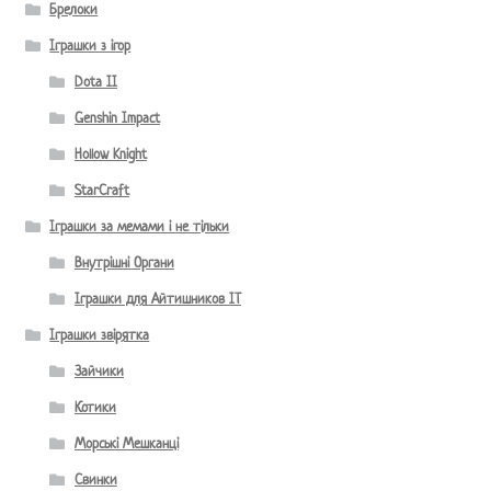
Брелоки
Іграшки з ігор
Dota II
Genshin Impact
Hollow Knight
StarCraft
Іграшки за мемами і не тільки
Внутрішні Органи
Іграшки для Айтишников IT
Іграшки звірятка
Зайчики
Котики
Морські Мешканці
Свинки