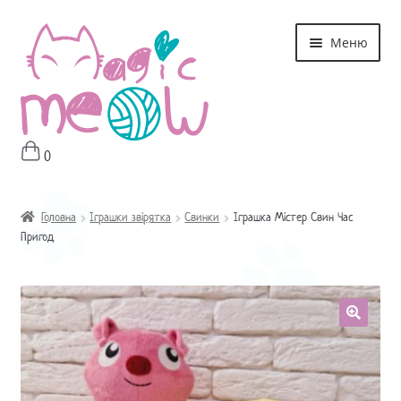
Перейти
Перейти
Меню
до
до
навігації
контенту
0
Головна
Магазин
Головна
Іграшки звірятка
Свинки
Іграшка Містер Свин Час
Пригод
Про мне
Оплата і Доставка
Контакти