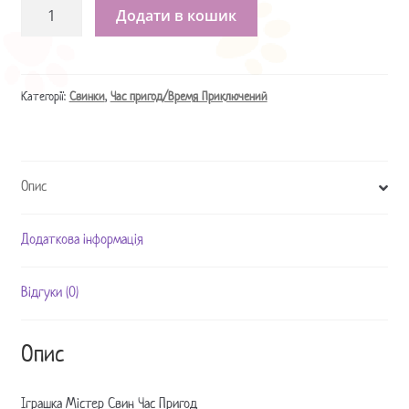
Іграшка
Додати в кошик
Містер
Свин
Час
Пригод
Категорії:
Свинки
,
Час пригод/Время Приключений
кількість
Опис
Додаткова інформація
Відгуки (0)
Опис
Іграшка Містер Свин Час Пригод