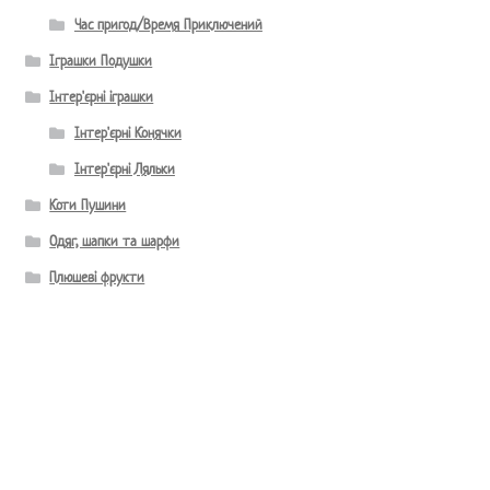
Час пригод/Время Приключений
Іграшки Подушки
Інтер'єрні іграшки
Інтер'єрні Конячки
Інтер'єрні Ляльки
Коти Пушини
Одяг, шапки та шарфи
Плюшеві фрукти