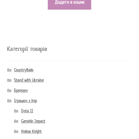
Додати в кошик
Категорії товарів
CountryBalls
Stand with Ukraine
Брелоки
Іграшки з ігор
Dota II
Genshin Impact
Hollow Knight