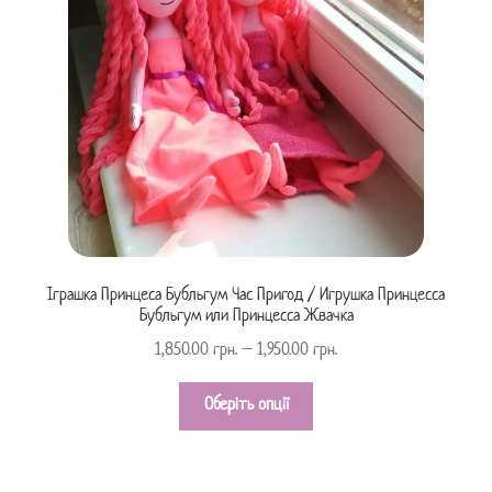
Іграшка Принцеса Бубльгум Час Пригод / Игрушка Принцесса
Бубльгум или Принцесса Жвачка
1,850.00
грн.
–
1,950.00
грн.
Оберіть опції