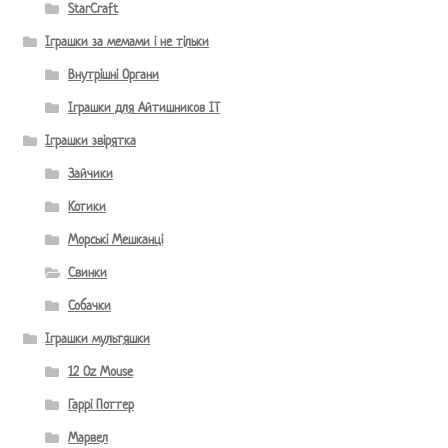
StarCraft
Іграшки за мемами і не тільки
Внутрішні Органи
Іграшки для Айтишников IT
Іграшки звірятка
Зайчики
Котики
Морські Мешканці
Свинки
Собачки
Іграшки мультяшки
12 Oz Mouse
Гаррі Поттер
Марвел