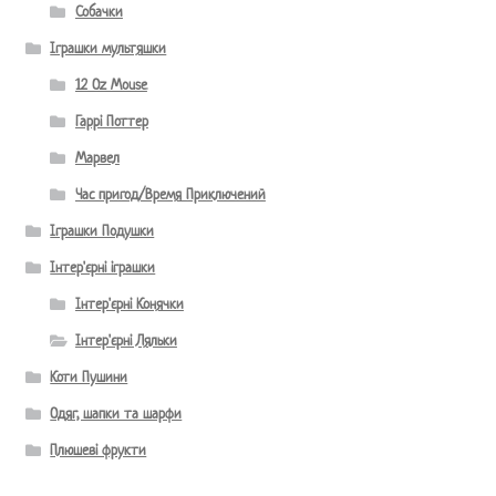
Собачки
Іграшки мультяшки
12 Oz Mouse
Гаррі Поттер
Марвел
Час пригод/Время Приключений
Іграшки Подушки
Інтер'єрні іграшки
Інтер'єрні Конячки
Інтер'єрні Ляльки
Коти Пушини
Одяг, шапки та шарфи
Плюшеві фрукти