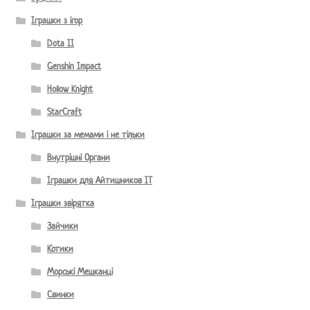
Іграшки з ігор
Dota II
Genshin Impact
Hollow Knight
StarCraft
Іграшки за мемами і не тільки
Внутрішні Органи
Іграшки для Айтишников IT
Іграшки звірятка
Зайчики
Котики
Морські Мешканці
Свинки