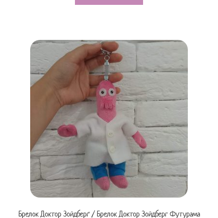
Брелок Доктор Зойдберґ / Брелок Доктор Зойдберг Футурама