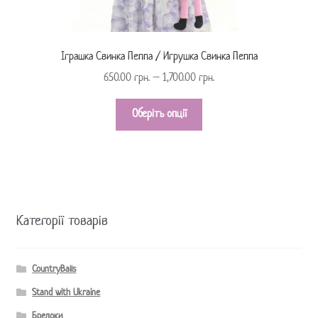
Іграшка Свинка Пеппа / Игрушка Свинка Пеппа
650.00
грн.
–
1,700.00
грн.
Оберіть опції
Категорії товарів
CountryBalls
Stand with Ukraine
Брелоки