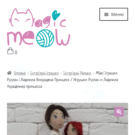
Перейти
Перейти
Меню
до
до
навігації
контенту
0
Головна
Магазин
Головна
Інтер'єрні іграшки
Інтер'єрні Ляльки
М’які Іграшки
Руслан і Людмила Викрадена Принцеса / Игрушки Руслан и Людмила
Украденная принцесса
Про мне
Оплата і Доставка
Контакти