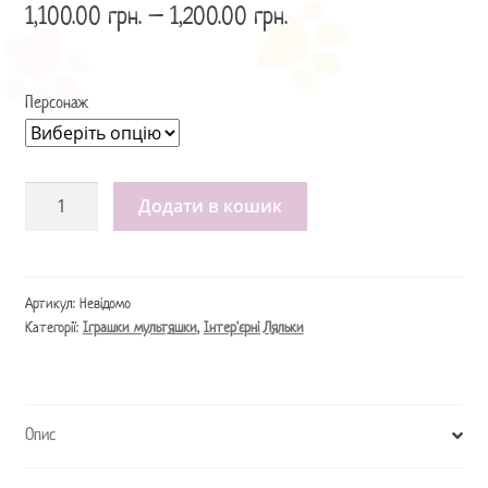
1,100.00
грн.
–
1,200.00
грн.
Персонаж
М'які
Додати в кошик
Іграшки
Руслан
і
Людмила
Артикул:
Невідомо
Категорії:
Іграшки мультяшки
,
Інтер'єрні Ляльки
Викрадена
Принцеса
/
Игрушки
Опис
Руслан
и