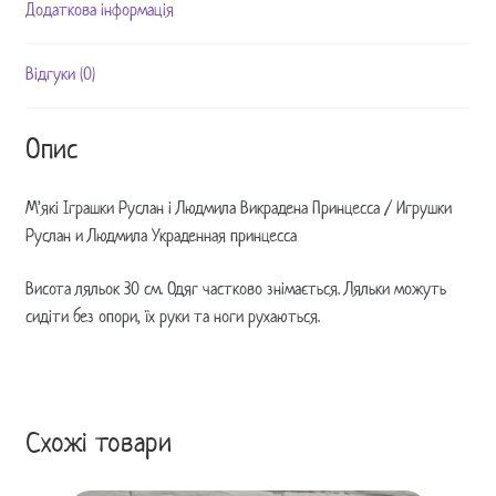
Людмила
Додаткова інформація
Украденная
принцесса
Відгуки (0)
кількість
Опис
М’які Іграшки Руслан і Людмила Викрадена Принцесса / Игрушки
Руслан и Людмила Украденная принцесса
Висота ляльок 30 см. Одяг частково знімається. Ляльки можуть
сидіти без опори, їх руки та ноги рухаються.
Схожі товари