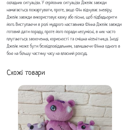
складних ситуаціях. У серйозних ситуаціях Джейк завжди
намагається пожартувати, проте, якщо Фін відчуває зневіру,
Джейк завжди використовує казку або пісню, щоб підбадьорити
його. Виступаючи в ролі мудрого наставника Фінна Джейк завжди
готовий дати пораду, проте його поради несумісні, в них часто
плутаються заохочення, корисності та смішна нісенітниця. Іноді
Джейк може бути безвідповідальним, залишаючи Фінна одного в
бою на більшу частину часу на власний розсуд.
Схожі товари