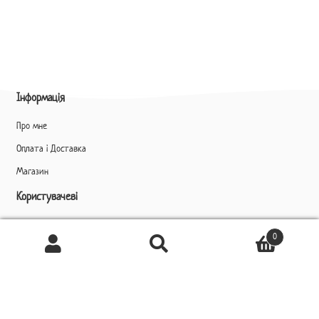
Інформація
Про мне
Оплата і Доставка
Магазин
Користувачеві
Профіль
0
Ukrainian
Шукати
Шукати:
▼
Контакти
+38 (099) 386 51 16