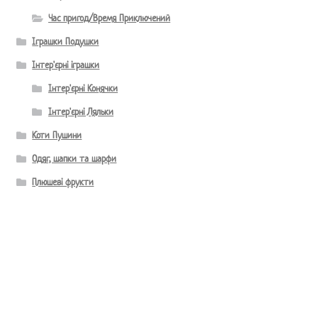
Час пригод/Время Приключений
Іграшки Подушки
Інтер'єрні іграшки
Інтер'єрні Конячки
Інтер'єрні Ляльки
Коти Пушини
Одяг, шапки та шарфи
Плюшеві фрукти