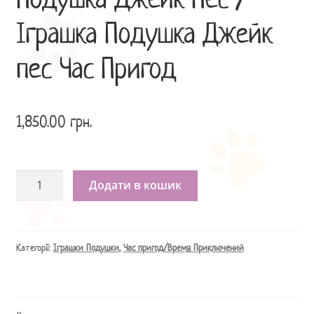
Подушка Джейк Пес /
Іграшка Подушка Джейк
пес Час Пригод
1,850.00
грн.
Подушка
Додати в кошик
Джейк
Пес
/
Іграшка
Категорії:
Іграшки Подушки
,
Час пригод/Время Приключений
Подушка
Джейк
пес