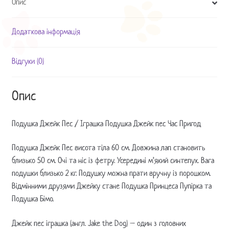
Опис
Час
Пригод
кількість
Додаткова інформація
Відгуки (0)
Опис
Подушка Джейк Пес / Іграшка Подушка Джейк пес Час Пригод
Подушка Джейк Пес висота тіла 60 см. Довжина лап становить
близько 50 см. Очі та ніс із фетру. Усередині м’який синтепух. Вага
подушки близько 2 кг. Подушку можна прати вручну із порошком.
Відмінними друзями Джейку стане Подушка Принцеса Пупірка та
Подушка Бімо.
Джейк пес іграшка (англ. Jake the Dog) – один з головних