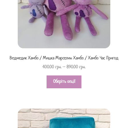
Ведмедик Хамбо / Мишка Марселин Хамбо / Хамбо Час Пригод
400.00
грн.
–
890.00
грн.
Оберіть опції