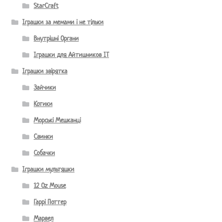
StarCraft
Іграшки за мемами і не тільки
Внутрішні Органи
Іграшки для Айтишников IT
Іграшки звірятка
Зайчики
Котики
Морські Мешканці
Свинки
Собачки
Іграшки мультяшки
12 Oz Mouse
Гаррі Поттер
Марвел