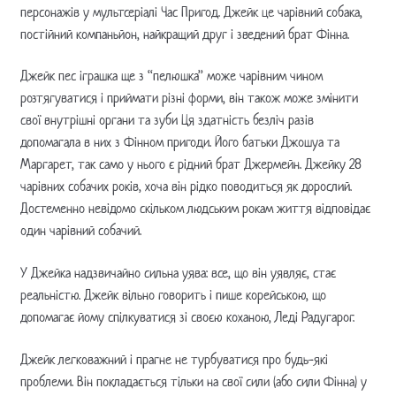
персонажів у мультсеріалі Час Пригод. Джейк це чарівний собака,
постійний компаньйон, найкращий друг і зведений брат Фінна.
Джейк пес іграшка ще з “пелюшка” може чарівним чином
розтягуватися і приймати різні форми, він також може змінити
свої внутрішні органи та зуби Ця здатність безліч разів
допомагала в них з Фінном пригоди. Його батьки Джошуа та
Маргарет, так само у нього є рідний брат Джермейн. Джейку 28
чарівних собачих років, хоча він рідко поводиться як дорослий.
Достеменно невідомо скільком людським рокам життя відповідає
один чарівний собачий.
У Джейка надзвичайно сильна уява: все, що він уявляє, стає
реальністю. Джейк вільно говорить і пише корейською, що
допомагає йому спілкуватися зі своєю коханою, Леді Радугарог.
Джейк легковажний і прагне не турбуватися про будь-які
проблеми. Він покладається тільки на свої сили (або сили Фінна) у