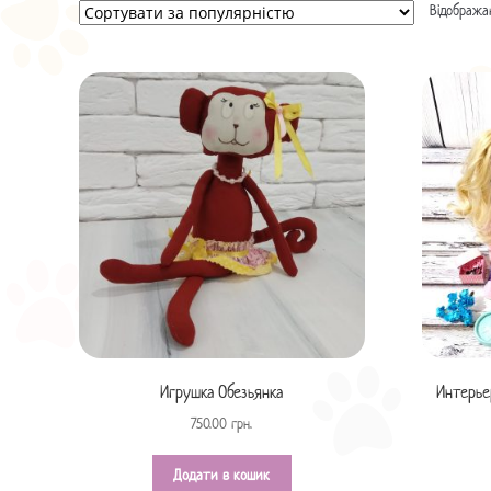
Відображаю
Игрушка Обезьянка
Интерье
750.00
грн.
Додати в кошик