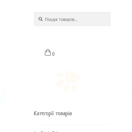
Шукати
Шукати:
0
Категорії товарів