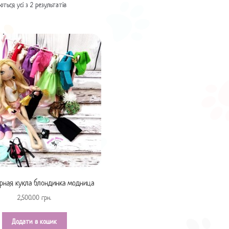
ться усі з 2 результатів
рная кукла блондинка модница
2,500.00
грн.
Додати в кошик