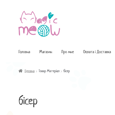
Перейти
Перейти
до
до
навігації
контенту
Головна
Магазин
Про мне
Оплата і Доставка
Головна
Товар Матеріал
бісер
бісер