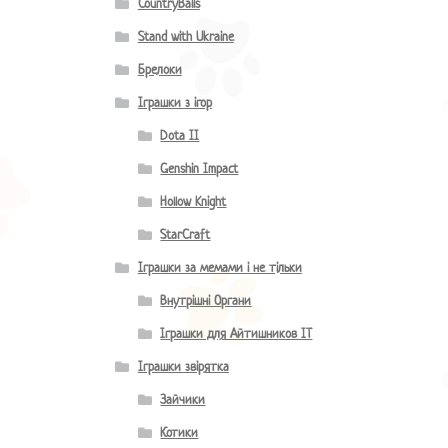
CountryBalls
Stand with Ukraine
Брелоки
Іграшки з ігор
Dota II
Genshin Impact
Hollow Knight
StarCraft
Іграшки за мемами і не тільки
Внутрішні Органи
Іграшки для Айтишников IT
Іграшки звірятка
Зайчики
Котики