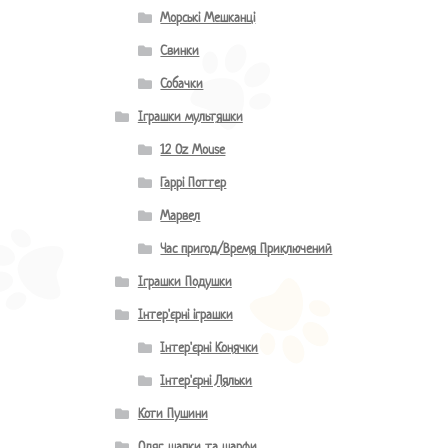
Морські Мешканці
Свинки
Собачки
Іграшки мультяшки
12 Oz Mouse
Гаррі Поттер
Марвел
Час пригод/Время Приключений
Іграшки Подушки
Інтер'єрні іграшки
Інтер'єрні Конячки
Інтер'єрні Ляльки
Коти Пушини
Одяг, шапки та шарфи