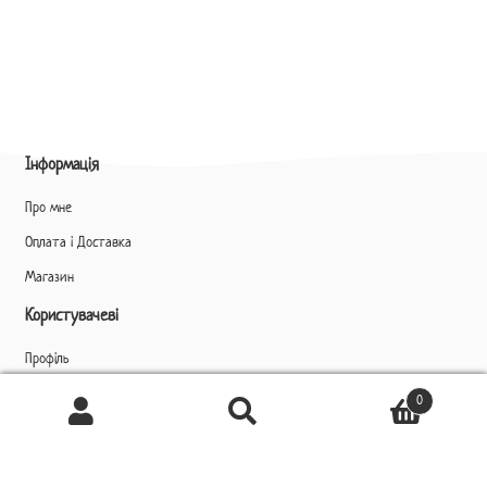
Інформація
Про мне
Оплата і Доставка
Магазин
Користувачеві
Профіль
Ukrainian
▼
0
Шукати
Шукати:
Контакти
+38 (099) 386 51 16