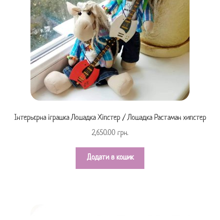
Інтерьєрна іграшка Лошадка Хіпстер / Лошадка Растаман хипстер
2,650.00
грн.
Додати в кошик