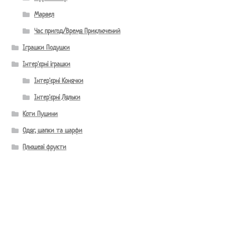
Марвел
Час пригод/Время Приключений
Іграшки Подушки
Інтер'єрні іграшки
Інтер'єрні Конячки
Інтер'єрні Ляльки
Коти Пушини
Одяг, шапки та шарфи
Плюшеві фрукти