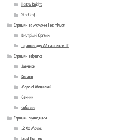
Hollow Knight
StarCraft
Іграшки за мемами і не тільки
Внутрішні Органи
Іграшки для Айтишников IT
Іграшки звірятка
Зайчики
Котики
Морські Мешканці
Свинки
Собачки
Іграшки мультяшки
12 Oz Mouse
Гаррі Поттер