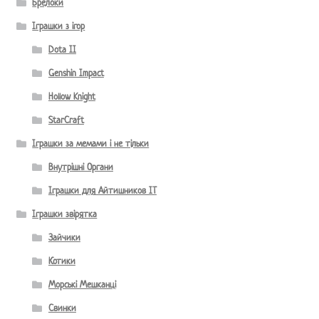
Брелоки
Іграшки з ігор
Dota II
Genshin Impact
Hollow Knight
StarCraft
Іграшки за мемами і не тільки
Внутрішні Органи
Іграшки для Айтишников IT
Іграшки звірятка
Зайчики
Котики
Морські Мешканці
Свинки