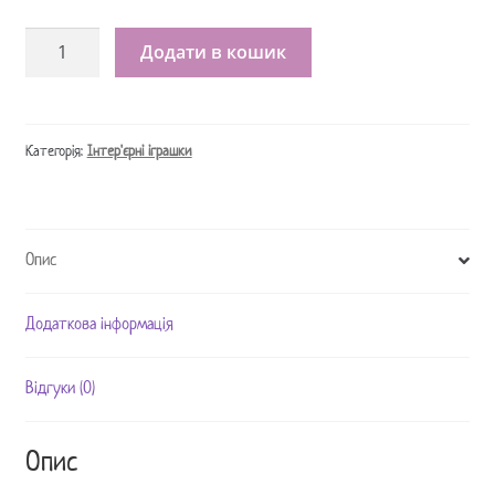
Интерьерная
Додати в кошик
кукла
блондинка
модница
кількість
Категорія:
Інтер'єрні іграшки
Опис
Додаткова інформація
Відгуки (0)
Опис