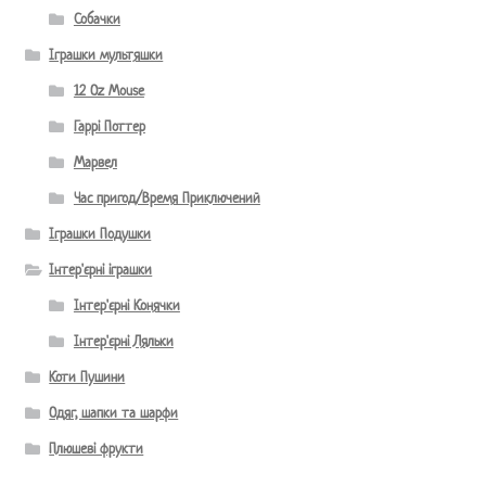
Собачки
Іграшки мультяшки
12 Oz Mouse
Гаррі Поттер
Марвел
Час пригод/Время Приключений
Іграшки Подушки
Інтер'єрні іграшки
Інтер'єрні Конячки
Інтер'єрні Ляльки
Коти Пушини
Одяг, шапки та шарфи
Плюшеві фрукти