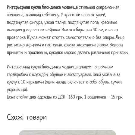
Интерьерная кукла блондинка модница
стильная современная
женщина, знающая себе цену. У красотки ноги от ушей,
подтянутая фигура, узкая талия, подтянутая попа, красивые
вьющиеся волосы из нейлона. Высота барышни 40 см, в ногах
проволока. Кукла может стоять самостоятельно без опоры. Лицо
расписано акрилом и пастелью, краска закреплена лаком. Волосы
пришиты и проклеены, куколке можно делать различные прически.
Интерьерная кукла блондинка модница владеет огромным
гардеробом с одеждой, обувью и аксессуарами. Цена указана за
куклу с 10 нарядами (один наряд включает в себя обувь, сумки,
украшения).
Цена стойки для одежды из ДСП- 160 грн, 1 вешалочка – 15 грн.
Схожі товари