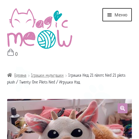
Перейти
Перейти
Меню
до
до
навігації
контенту
0
Головна
Магазин
Головна
Іграшки мультяшки
Іграшка Нед 21 пілотс Ned 21 pilots
plush / Twenty One Pilots Ned / Игрушка Нэд
Про мне
Оплата і Доставка
Контакти