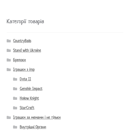
Категорії товарів
CountryBalls
Stand with Ukraine
Брелоки
Іграшки з ігор
Dota II
Genshin Impact
Hollow Knight
StarCraft
Іграшки за мемами і не тільки
Внутрішні Органи