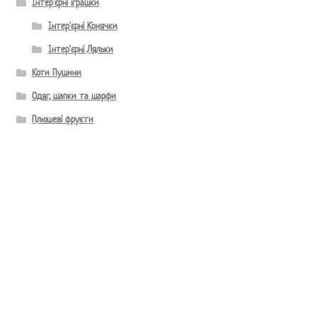
Інтер'єрні іграшки
Інтер'єрні Конячки
Інтер'єрні Ляльки
Коти Пушини
Одяг, шапки та шарфи
Плюшеві фрукти