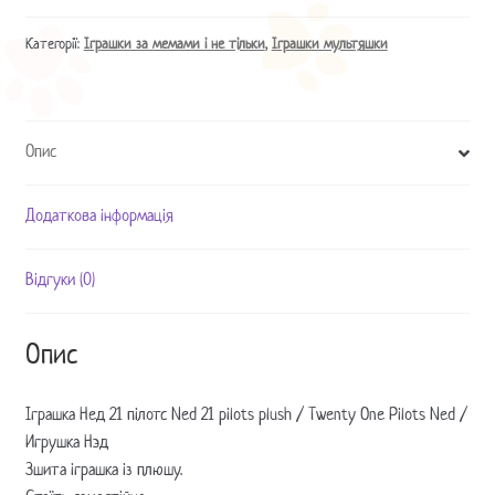
пілотс
Ned
Категорії:
Іграшки за мемами і не тільки
,
Іграшки мультяшки
21
pilots
plush
Опис
/
Twenty
One
Додаткова інформація
Pilots
Ned
Відгуки (0)
/
Игрушка
Нэд
Опис
кількість
Іграшка Нед 21 пілотс Ned 21 pilots plush / Twenty One Pilots Ned /
Игрушка Нэд
Зшита іграшка із плюшу.