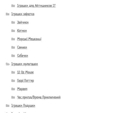
Іграшки для Айтишников IT
Іграшки звірятка
Зайчики
Котики
Морські Мешканці
Свинки
Собачки
Іграшки мультяшки
12 Oz Mouse
Гаррі Поттер
Марвел
Час пригод/Время Приключений
Іграшки Подушки