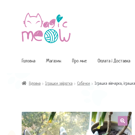
Перейти
Перейти
до
до
навігації
контенту
Головна
Магазин
Про мне
Оплата і Доставка
Головна
Іграшки звірятка
Собачки
Іграшка вівчарка, іграш