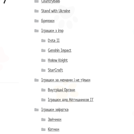
CountryBalls
Stand with Ukraine
Брелоки
Іграшки з ігор
Dota II
Genshin Impact
Hollow Knight
StarCraft
Іграшки за мемами і не тільки
Внутрішні Органи
Іграшки для Айтишников IT
Іграшки звірятка
Зайчики
Котики