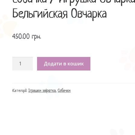
Бельгийская Овчарка
450.00
грн.
Іграшка
Додати в кошик
вівчарка,
іграшка
собачка
/
Категорії:
Іграшки звірятка
,
Собачки
Игрушка
Овчарка
/
Бельгийская
Овчарка