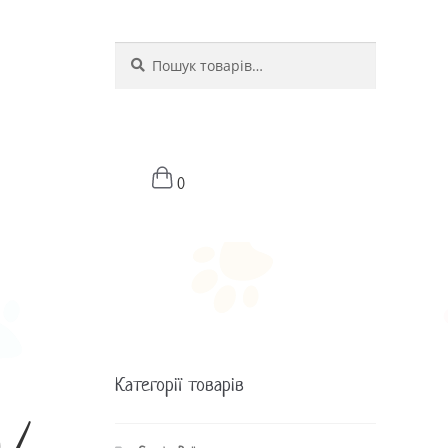
Шукати
Шукати:
0
Категорії товарів
 /