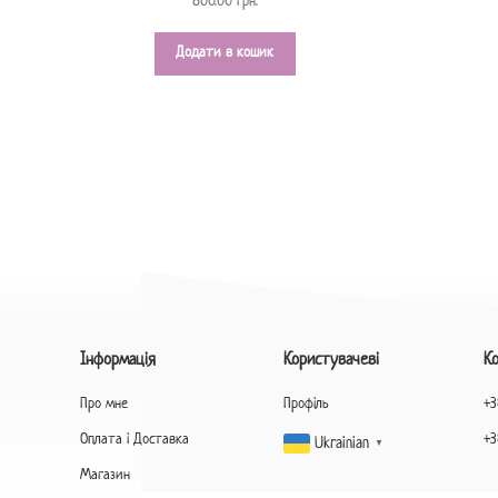
800.00
грн.
Додати в кошик
Інформація
Користувачеві
К
Про мне
Профіль
+3
Оплата і Доставка
+3
Ukrainian
▼
Магазин