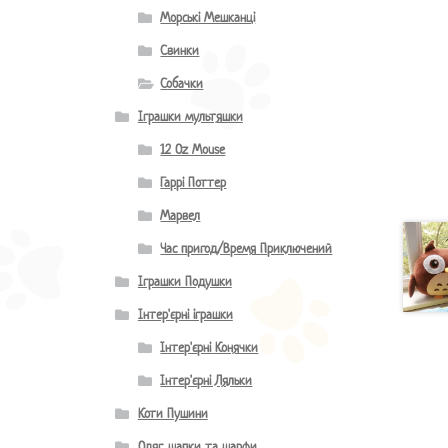
Морські Мешканці
Свинки
Собачки
Іграшки мультяшки
12 Oz Mouse
Гаррі Поттер
Марвел
Час пригод/Время Приключений
Іграшки Подушки
Інтер'єрні іграшки
Інтер'єрні Конячки
Інтер'єрні Ляльки
Коти Пушини
Одяг, шапки та шарфи