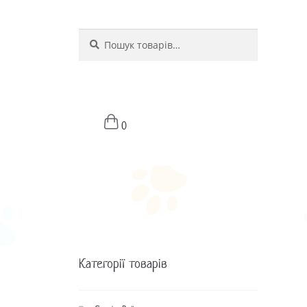
Шукати
Шукати:
0
Категорії товарів