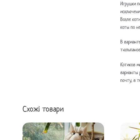
Игрушки п
исключени
Возле кот
коты по н
В вариант
тюльпанов
Котиков м
варианты 
почту, в 
Схожі товари