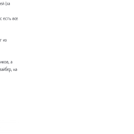
ей (за
с есть все
т из
иков, а
айбер, на