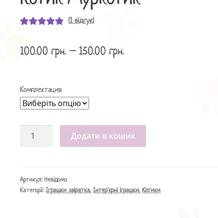
(
1
відгук)
Рейтинг
1
5.00
з 5 на основі
100.00
грн.
–
150.00
грн.
опитування
покупця
Комплектация
Іграшки
Додати в кошик
Котики
/
Игрушка
Котик
Артикул:
Невідомо
Категорії:
Іграшки звірятка
,
Інтер'єрні іграшки
,
Котики
Муркотик
кількість