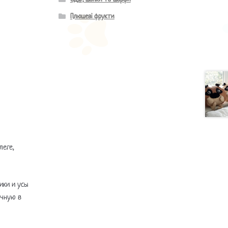
Плюшеві фрукти
леге,
тики и усы
учную в