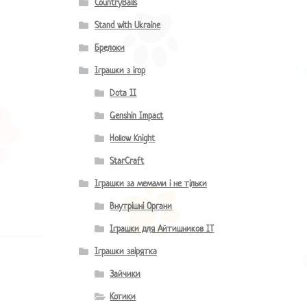
CountryBalls
Stand with Ukraine
Брелоки
Іграшки з ігор
Dota II
Genshin Impact
Hollow Knight
StarCraft
Іграшки за мемами і не тільки
Внутрішні Органи
Іграшки для Айтишников IT
Іграшки звірятка
Зайчики
Котики