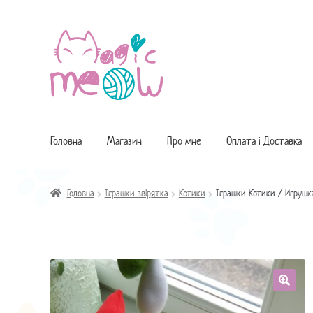
Перейти
Перейти
до
до
навігації
контенту
Головна
Магазин
Про мне
Оплата і Доставка
Головна
Іграшки звірятка
Котики
Іграшки Котики / Игрушк