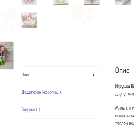
Опис
Опис
Игрушка К
Додаткова інформація
другу, зна
Милые и 
Відгуки (1)
вышиты му
теплой во