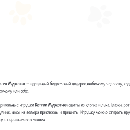
отик Муркотик
– идеальный бюджетный подарок любимому человеку, кол
комому или себе.
прикольные игрушки
Котики Муркотики
сшиты из хлопка и льна. Глазки, ро
лине, носы из велюра приклеены и пришиты. Игрушку можно стирать вр
де с порошком или мылом.