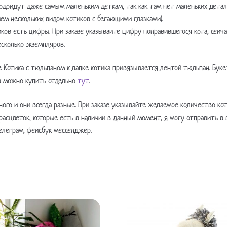
одойдут даже самым маленьким деткам, так как там нет маленьких детал
ем нескольких видом котиков с бегающими глазками).
иков есть цифры. При заказе указывайте цифру понравившегося кота, сейча
есколько экземпляров.
е Котика с тюльпаном к лапке котика привязывается лентой тюльпан. Буке
 можно купить отдельно
тут
.
ного и они всегда разные. При заказе указывайте желаемое количество кот
расцветок, которые есть в наличии в данный момент, я могу отправить в в
телеграм, фейсбук мессенджер.