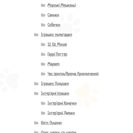
Морські Мешканці
Свинки
Собачки
Іграшки мультяшки
12 Oz Mouse
Гаррі Поттер
Марвел
Час пригод/Время Приключений
Іграшки Подушки
Інтер'єрні іграшки
Інтер'єрні Конячки
Інтер'єрні Ляльки
Коти Пушини
Одяг, шапки та шарфи