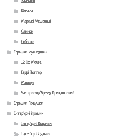
Зайчики
Котики
Морські Мешканці
Свинки
Собачки
Іграшки мультяшки
12 Oz Mouse
Гаррі Поттер
Марвел
Час пригод/Время Приключений
Іграшки Подушки
Інтер'єрні іграшки
Інтер'єрні Конячки
Інтер'єрні Ляльки