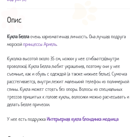
Опис
Кукла Белла
очень харизматичная личность. Она лучшая подруга
морской
принцессы Ариель
.
Куколка высотой около 35 см, ножки у нее сгибаются(внутри
проволока). Кукла Белла любит украшения, поэтому они у нее
съемные, как и обувь с одеждой (а также нижнее белье). Сумочка
расстегивается, внутри лежит маленький телефон из полимерной
глины. Кукла может стоять без опоры. Волосы из специальных
трессов пришитых к голове куклы, волосики можно расчесывать и
делать Белле прически.
У нее есть подружка
Интерьерная кукла блондинка модница