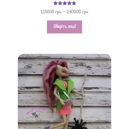
Оцінено в
1,150.00
грн.
–
2,400.00
грн.
з 5
5.00
Оберіть опції