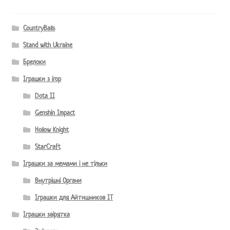
CountryBalls
Stand with Ukraine
Брелоки
Іграшки з ігор
Dota II
Genshin Impact
Hollow Knight
StarCraft
Іграшки за мемами і не тільки
Внутрішні Органи
Іграшки для Айтишников IT
Іграшки звірятка