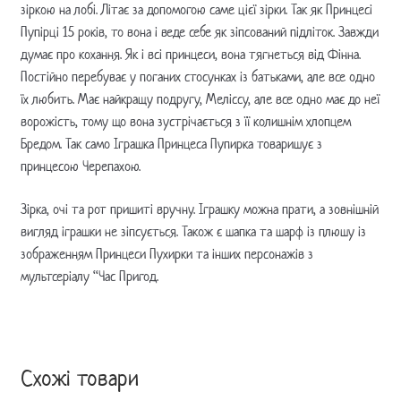
зіркою на лобі. Літає за допомогою саме цієї зірки. Так як Принцесі
Пупірці 15 років, то вона і веде себе як зіпсований підліток. Завжди
думає про кохання. Як і всі принцеси, вона тягнеться від Фінна.
Постійно перебуває у поганих стосунках із батьками, але все одно
їх любить. Має найкращу подругу, Меліссу, але все одно має до неї
ворожість, тому що вона зустрічається з її колишнім хлопцем
Бредом. Так само Іграшка Принцеса Пупирка товаришує з
принцесою Черепахою.
Зірка, очі та рот пришиті вручну. Іграшку можна прати, а зовнішній
вигляд іграшки не зіпсується. Також є шапка та шарф із плюшу із
зображенням Принцеси Пухирки та інших персонажів з
мультсеріалу “Час Пригод.
Схожі товари