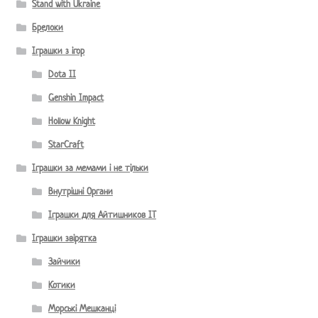
Stand with Ukraine
Брелоки
Іграшки з ігор
Dota II
Genshin Impact
Hollow Knight
StarCraft
Іграшки за мемами і не тільки
Внутрішні Органи
Іграшки для Айтишников IT
Іграшки звірятка
Зайчики
Котики
Морські Мешканці