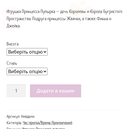
Игрушка Принцесса Пупырка – дочь Королевы и Короля Бугристого
Пространства. Подруга принцессы Жвачки, а также Финна и
Джейка.
Висота
Стиль
Іграшка
Додати в кошик
Принцеса
Пупирка
/
Игрушка
Артикул:
Невідомо
Категорія:
Час пригод/Время Приключений
Принцесса