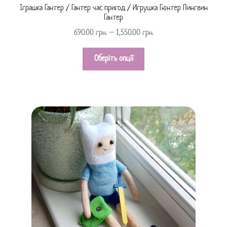
Іграшка Гантер / Гантер час пригод / Игрушка Гюнтер Пингвин
Гантер
690.00
грн.
–
1,550.00
грн.
Оберіть опції