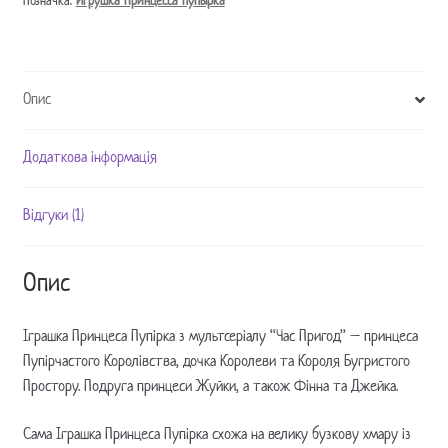
Позначка:
Игрушка Принцесса пупырка
Пупырка
/
LSP
plush
Опис
toy
кількість
Додаткова інформація
Відгуки (1)
Опис
Іграшка Принцеса Пупірка з мультсеріалу “Час Пригод” – принцеса
Пупірчастого Королівства, дочка Королеви та Короля Бугристого
Простору. Подруга принцеси Жуйки, а також Фінна та Джейка.
Сама Іграшка Принцеса Пупірка схожа на велику бузкову хмару із