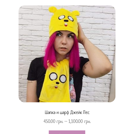
Шапка и шарф Джейк Пес
450.00
грн.
–
1,100.00
грн.