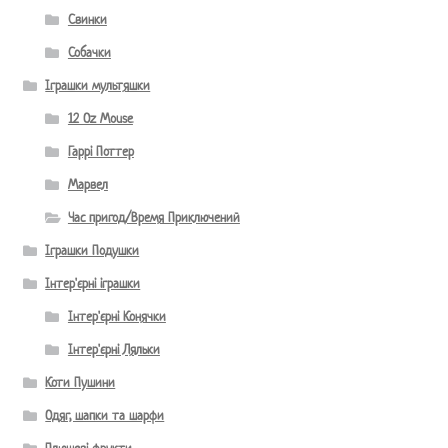
Свинки
Собачки
Іграшки мультяшки
12 Oz Mouse
Гаррі Поттер
Марвел
Час пригод/Время Приключений
Іграшки Подушки
Інтер'єрні іграшки
Інтер'єрні Конячки
Інтер'єрні Ляльки
Коти Пушини
Одяг, шапки та шарфи