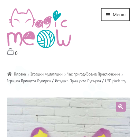
Перейти
Перейти
Меню
до
до
навігації
контенту
0
Головна
Магазин
Головна
Іграшки мультяшки
Час пригод/Время Приключений
Іграшка Принцеса Пупирка / Игрушка Принцесса Пупырка / LSP plush toy
Про мне
Оплата і Доставка
Контакти