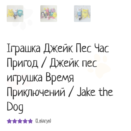
Іграшка Джейк Пес Час
Пригод / Джейк пес
игрушка Время
Приключений / Jake the
Dog
(
1
відгук)
Рейтинг
1
5.00