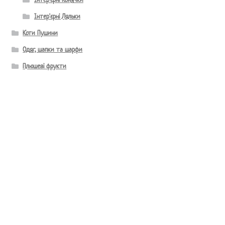
Інтер'єрні Конячки
Інтер'єрні Ляльки
Коти Пушини
Одяг, шапки та шарфи
Плюшеві фрукти