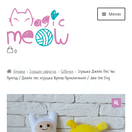
Перейти
Перейти
Меню
до
до
навігації
контенту
0
Головна
Магазин
Головна
Іграшки звірятка
Собачки
Іграшка Джейк Пес Час
Пригод / Джейк пес игрушка Время Приключений / Jake the Dog
Про мне
Оплата і Доставка
Контакти