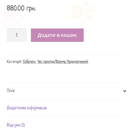
з 5 на основі
880.00
грн.
опитування
покупця
Іграшка
Додати в кошик
Джейк
Пес
Час
Пригод
Категорії:
Собачки
,
Час пригод/Время Приключений
/
Джейк
пес
Опис
игрушка
Время
Приключений
Додаткова інформація
/
Jake
Відгуки (1)
the