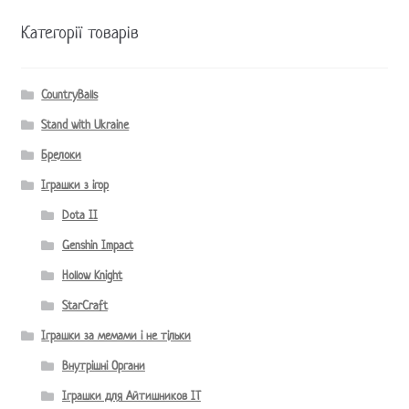
Категорії товарів
CountryBalls
Stand with Ukraine
Брелоки
Іграшки з ігор
Dota II
Genshin Impact
Hollow Knight
StarCraft
Іграшки за мемами і не тільки
Внутрішні Органи
Іграшки для Айтишников IT