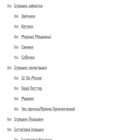
Іграшки звірятка
Зайчики
Котики
Морські Мешканці
Свинки
Собачки
Іграшки мультяшки
12 Oz Mouse
Гаррі Поттер
Марвел
Час пригод/Время Приключений
Іграшки Подушки
Інтер'єрні іграшки