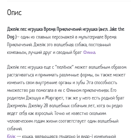
Dog
кількість
Опис
Джейк пес игрушка Время Приключений игрушка (англ. Jake the
Dog )
– один из главных персонажей в мультсериале Время
Приключений. Джейк это волшебная собака, постоянный
компаньон, лучший друг и сводный брат
Финна
.
Джейк пес игрушка еще с “пелёнок” может волшебным образом
растягиваться и принимать различные формы, он также может
изменить свои внутренние органы и зубы Эта способность
множество раз помогала в их с Финном приключениях. Его
родители Джошуа и Маргарет, так же у него есть родной брат
Джермейн. Джейку 28 волшебных собачьих лет, хотя он редко
ведет себя как взрослый. Точно не известно скольким
человеческим годам жизни соответствует один волшебный
собачий.
Кейк
— кошка, являющаяся гендерно (и видо-) измененной