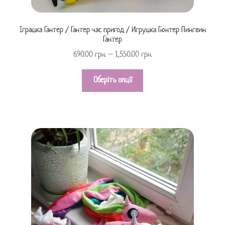
Іграшка Гантер / Гантер час пригод / Игрушка Гюнтер Пингвин
Гантер
690.00
грн.
–
1,550.00
грн.
Оберіть опції